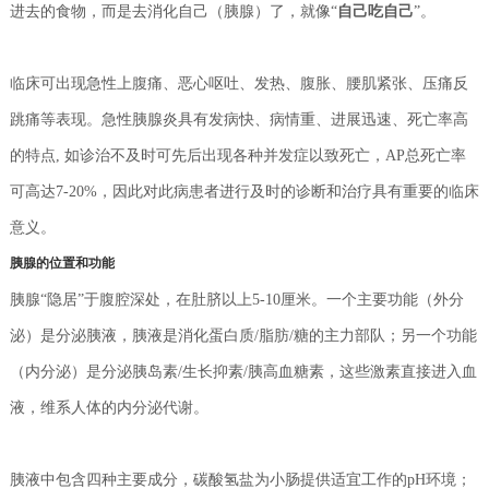
自己吃自己
进去的食物，而是去消化自己（胰腺）了，就像“
”。
临床可出现急性上腹痛、恶心呕吐、发热、腹胀、腰肌紧张、压痛反
跳痛等表现。急性胰腺炎具有发病快、病情重、进展迅速、死亡率高
的特点, 如诊治不及时可先后出现各种并发症以致死亡，AP总死亡率
可高达7-20%，因此对此病患者进行及时的诊断和治疗具有重要的临床
意义。
胰腺的位置和功能
胰腺“隐居”于腹腔深处，在肚脐以上5-10厘米。一个主要功能（外分
泌）是分泌胰液，胰液是消化蛋白质/脂肪/糖的主力部队；另一个功能
（内分泌）是分泌胰岛素/生长抑素/胰高血糖素，这些激素直接进入血
液，维系人体的内分泌代谢。
胰液中包含四种主要成分，
碳酸氢盐
为小肠提供适宜工作的
pH环境；