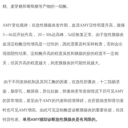
精、麦芽糖和葡萄糖等产物的一组酶。
AMY变化规律：在急性胰腺炎发作期，血清AMY活性明显升高，腹痛
3～6h后开始升高， 20～30h达高峰，5d后恢复正常。由于
急性胰腺炎
血清淀粉酶活性增高是一过性的，因此需要及时采样检查，否则会出
现假阴性结果。淀粉酶升高的程度虽然和胰腺的损伤程度不一定相
关，但其升高的程度越大，则患
胰腺炎的可能性就越大。
由于不同发病机制及其同工酶的因素，在急性胆囊炎，十二指肠溃
疡，肠穿孔，糖尿病，异位妊娠，卵巢病变等发病情况下仍可见AMY
的异常增高，甚至由于AMY的代谢和排泄障碍，在肝脏病变和肾功衰
时也可见AMY增高。由此可见淀粉酶是诊断胰腺炎的重要依据，但其
单用AMY辅助诊断急性胰腺炎是有局限的。
特异性差。