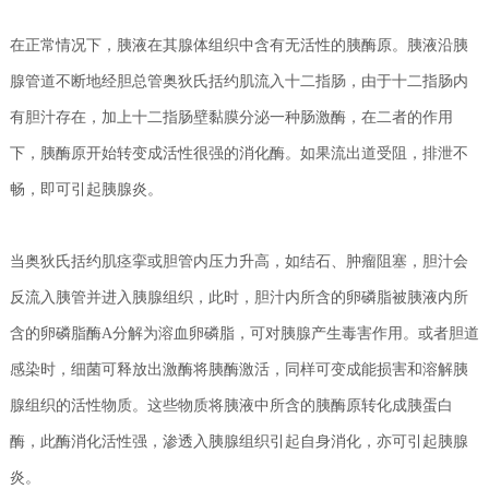
在正常情况下，胰液在其腺体组织中含有无活性的胰酶原。胰液沿胰
腺管道不断地经胆总管奥狄氏括约肌流入十二指肠，由于十二指肠内
有胆汁存在，加上十二指肠壁黏膜分泌一种肠激酶，在二者的作用
下，胰酶原开始转变成活性很强的消化酶。如果流出道受阻，排泄不
畅，即可引起胰腺炎。
当奥狄氏括约肌痉挛或胆管内压力升高，如结石、肿瘤阻塞，胆汁会
反流入胰管并进入胰腺组织，此时，胆汁内所含的卵磷脂被胰液内所
含的卵磷脂酶A分解为溶血卵磷脂，可对胰腺产生毒害作用。或者胆道
感染时，细菌可释放出激酶将胰酶激活，同样可变成能损害和溶解胰
腺组织的活性物质。这些物质将胰液中所含的胰酶原转化成胰蛋白
酶，此酶消化活性强，渗透入胰腺组织引起自身消化，亦可引起胰腺
炎。