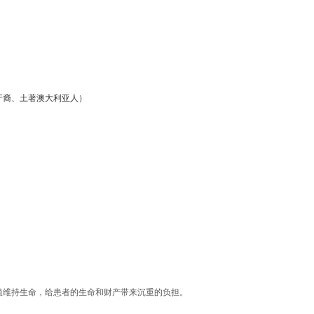
牙裔、土著澳大利亚人）
植维持生命，给患者的生命和财产带来沉重的负担。