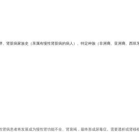
胖、肾脏病家族史（亲属有慢性肾脏病的病人）、特定种族（非洲裔、亚洲裔、西班
性肾病患者将发展成为慢性肾功能不全、肾衰竭，最终形成尿毒症。需要透析或肾移