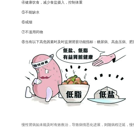
④健康饮食，减少食盐摄入，控制体重
⑤不能缺水
⑥戒烟
⑦不滥用药物
⑧当有以下高危因素时及时监测肾脏功能指标：糖尿病、高血压病、肥
慢性肾病如未能及时有效救治，导致病情恶化进展，则随病程迁延，慢