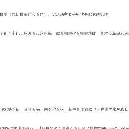
骨质（包括骨基质和骨盐）。
此活动主要受甲状旁腺素的影响。
化而变化，反映骨代谢速率、成骨细胞破骨细胞功能、骨转换频率和速
素C缺乏症、肾性骨病、内分泌骨病。其中骨质疏松已经在世界常见疾病
少、骨组织显微结构退化特征，以致骨的脆性增高而骨折危险性增加的一种全身