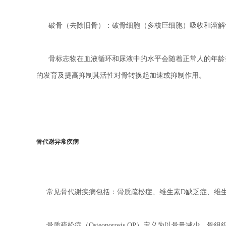
破骨（去除旧骨）：
破骨细胞（多核巨细胞）吸收和溶解
骨标志物在血液循环和尿液中的水平会随着正常人的年龄变
的发育及提高抑制其活性对骨转换起加速或抑制作用。
骨代谢异常疾病
常见骨代谢疾病包括：骨质疏松症、维生素D缺乏症、维生
骨质疏松症（Osteoporosis,OP）定义为以骨量减