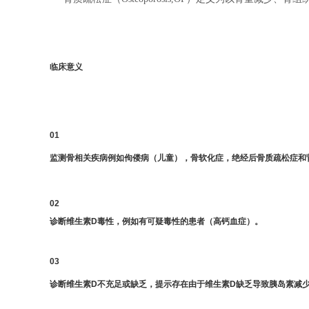
临床意义
01
监测骨相关疾病例如佝偻病（儿童），骨软化症，绝经后骨质疏松症和
0
2
诊断维生素D毒性，例如有可疑毒性的患者（高钙血症）。
03
诊断维生素D不充足或缺乏，提示存在由于维生素D缺乏导致胰岛素减