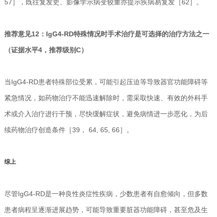
57］，既往复发史、影像学示病变较重亦提示疾病易复发［62］。
推荐意见12：IgG4-RD特殊情况时手术治疗是可选择的治疗方法之一
（证据水平4，推荐级别C）
当IgG4-RD患者特殊部位受累，可能引起压迫等导致器官功能障碍等
紧急情况，如药物治疗不能迅速解除时，需采取快速、有效的外科手
术或介入治疗进行干预，尽快缓解症状，避免病情进一步恶化，为后
续药物治疗创造条件［39， 64, 65, 66］。
综上
尽管IgG4-RD是一种良性炎症性疾病，少数患者有自愈倾向，但多数
患者病程呈逐渐进展趋势，可能导致重要脏器功能障碍，甚至危及生