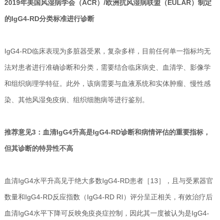
2019年美国风湿病学会（ACR）/欧洲抗风湿病联盟（EULAR）制定
的IgG4-RD分类标准进行诊断
IgG4-RD临床表现为多脏器受累，复杂多样，目前任何单一指标均无
法对患者进行准确诊断和分类，需要结合临床病史、血清学、影像学
和组织病理学特征。此外，该病需要与血液系统和实体肿瘤、慢性感
染、其他风湿免疫病、组织细胞病等进行鉴别。
推荐意见3：血清IgG4升高是IgG4-RD诊断和病情评估的重要指标，
但其诊断的特异性不高
血清IgG4水平升高见于绝大多数IgG4-RD患者［13］，且与受累器官
数量和IgG4-RD反应指数（IgG4-RD RI）评分呈正相关，有效治疗后
血清IgG4水平下降可反映免疫炎症控制，因此其一度被认为是IgG4-