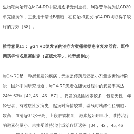
生物靶向治疗在IgG4-RD中应用逐渐受到重视。利妥昔单抗为抗CD20
单克隆抗体，主要用于清除B细胞，在初治和复发IgG4-RD均取得了较
好的疗效［58］。
推荐意见11：IgG4-RD复发者的治疗方案需根据患者复发器官、既往
用药等情况重新制定（证据水平5，推荐级别D）
IgG4-RD是一种易复发的疾病，无论是停药后还是小剂量激素维持阶
段，国外不同研究报道，IgG4-RD患者在随访过程中的复发率高达
24%~63%［42, 43，46，57］。复发的危险因素较多，包括男性、年
轻患者、有过敏性疾病史、起病时病情较重、基线时嗜酸性粒细胞计
数高、血清IgG4水平高、上段胆管梗阻、激素起始用量小、维持治疗
的激素剂量小、未接受维持治疗或治疗延迟等［34， 42， 45, 46，