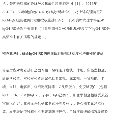
括，管腔未堵塞的静脉炎和嗜酸性粒细胞浸润［1］。2019年
ACR/EULAR制定的IgG4-RD分类诊断标准中，将上述病理特征和
IgG4+浆细胞浸润的程度按权重进行评分，具有典型病理学特征对
IgG4-RD诊断至关重要（可参照附件2 ACR/EULAR制定的IgG4-RD分
类标准中有关病理的规定）。
推荐意见6：确诊IgG4-RD的患者应行疾病活动度和严重性的评估
诊断后应对患者进行全面评估，包括临床症状、体检、实验室检查、
影像学检查。实验室检查建议包括血常规、尿常规、肝肾功能、血
糖、血脂、电解质、红细胞沉降率、C反应蛋白、免疫球蛋白（包括
IgG、IgA、IgM和IgE）、补体、IgG亚类等。影像学检查根据受累器
官情况而定，此外应评估受累器官种类及程度，是否需要紧急治疗
等。在患者治疗过程中亦要定期进行评估，了解疾病缓解情况及药物