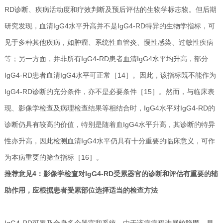
RD诊断、疾病活动度和疗效判断及预后评估的生物学标志物。但后期
研究发现，血清IgG4水平升高并不是IgG4-RD特异的生物学指标，可
见于多种其他疾病，如肿瘤、系统性血管炎、慢性感染、过敏性疾病
等；另一方面，并非所有IgG4-RD患者血清IgG4水平均升高，部分
IgG4-RD患者血清IgG4水平可正常［14］。因此，该指标既不能作为
IgG4-RD诊断的充分条件，亦不是必要条件［15］。然而，与临床表
现、影像学检查及病理检查结果等相结合时，IgG4水平对IgG4-RD的
诊断仍具有较高的价值，特别是随着血IgG4水平升高，其诊断的特异
性亦升高，因此检测血清IgG4水平仍具有十分重要的临床意义，可作
为本病重要的筛查指标［16］。
推荐意见4：影像学检查对IgG4-RD受累器官的诊断和评估有重要的辅
助作用，应根据患者受累部位选择适当的检查方法
IgG4-RD可累及全身多个器官和系统，由于该病病程进展较隐匿，早