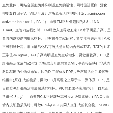
血酶受体，可结合凝血酶并抑制凝血酶的活性，同时促进蛋白C活化，
抑制凝血因子Ⅴ、Ⅷ活性及纤溶酶原激活物抑制剂-1(plasminogen
activator inhibitor-1，PAI-1)。血浆TM正常值范围为3.8～13.3
TU/ml。血管内皮损伤时，TM释放入血导致血浆TM水平明显升高，是
血管内皮损伤的敏感指标。已有较多文献证实，肾功能损害患者TM水
平可明显升高。凝血酶活化后可与抗凝血酶结合形成TAT。TAT的血浆
正常值<4 ng/ml，TAT升高表明凝血酶生成增多，灵敏度较高。PIC是
纤溶酶活化后与α2-抗纤溶酶结合形成的复合物，是直接反映纤溶系统
激活程度的生物标志物。因为D-二聚体及FDP是纤溶酶活化后降解纤
维蛋白(原)形成的物质，因此PIC升高理论上早于D-二聚体及FDP，是
目前监测纤溶酶活性最敏感的指标。PIC的血浆半衰期约6 h，血浆正
常值<0.8 μg/ml。血浆PIC水平显著升高可提示纤溶亢进。t-PAIC是血
管内皮细胞损伤时，释放t-PA与PAI-1共同入血形成的复合物。t-PAIC