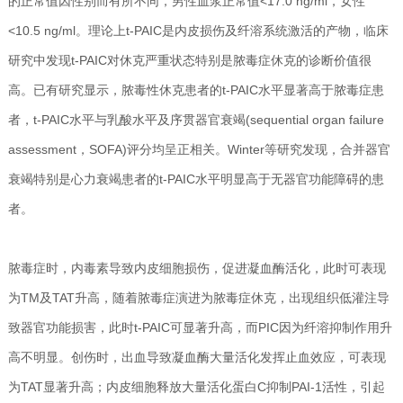
的正常值因性别而有所不同，男性血浆正常值<17.0 ng/ml，女性
<10.5 ng/ml。理论上t-PAIC是内皮损伤及纤溶系统激活的产物，临床
研究中发现t-PAIC对休克严重状态特别是脓毒症休克的诊断价值很
高。已有研究显示，脓毒性休克患者的t-PAIC水平显著高于脓毒症患
者，t-PAIC水平与乳酸水平及序贯器官衰竭(sequential organ failure
assessment，SOFA)评分均呈正相关。Winter等研究发现，合并器官
衰竭特别是心力衰竭患者的t-PAIC水平明显高于无器官功能障碍的患
者。
脓毒症时，内毒素导致内皮细胞损伤，促进凝血酶活化，此时可表现
为TM及TAT升高，随着脓毒症演进为脓毒症休克，出现组织低灌注导
致器官功能损害，此时t-PAIC可显著升高，而PIC因为纤溶抑制作用升
高不明显。创伤时，出血导致凝血酶大量活化发挥止血效应，可表现
为TAT显著升高；内皮细胞释放大量活化蛋白C抑制PAI-1活性，引起