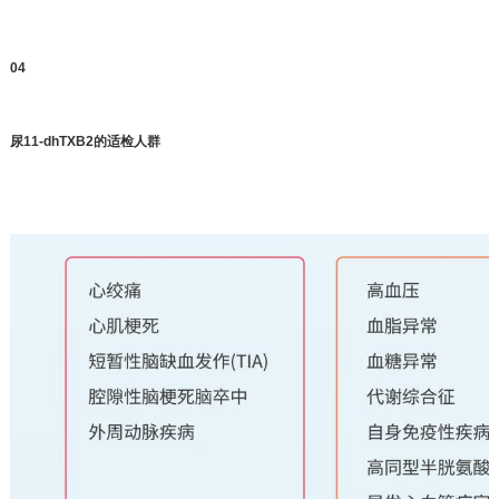
0
4
尿11-dhTXB2
的适检人群