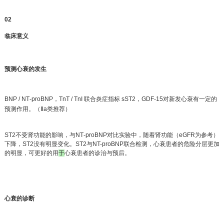
0
2
临床意义
预测心衰的发生
BNP / NT‐proBNP，TnT / TnI 联合炎症指标 sST2，GDF‐15对新发心衰有一定的
预测作用。（Ⅱa类推荐）
ST2不受肾功能的影响，与NT‐proBNP对比实验中，随着肾功能（eGFR为参考）
下降，ST2没有明显变化。ST2与NT-proBNP联合检测，心衰患者的危险分层更加
的明显，可更好的用
于
心衰患者的诊治与预后。
心衰的诊断