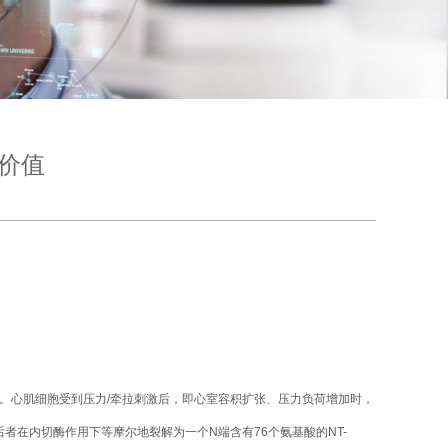
能价值
于脑组织中。心肌细胞受到压力/牵拉刺激后，即心室容积扩张、压力负荷增加时，
)，后者在内切酶作用下等摩尔地裂解为一个N端含有76个氨基酸的NT-