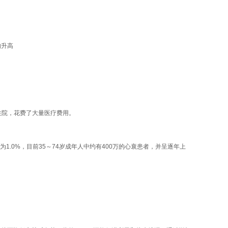
的升高
再住院，花费了大量医疗费用。
.0%，目前35～74岁成年人中约有400万的心衰患者，并呈逐年上