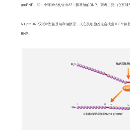
proBNP，和一个环状结构含有32个氨基酸的BNP。两者主要由心室肌产生
NT-proBNP又称B型氨基端利钠肽原，人心肌细胞首先合成含108
BNP。