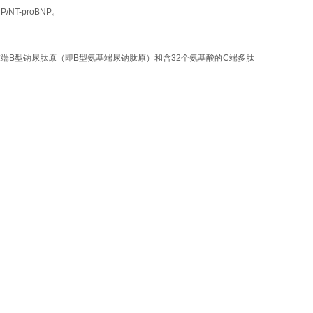
T-proBNP。
N末端B型钠尿肽原（即B型氨基端尿钠肽原）和含32个氨基酸的C端多肽