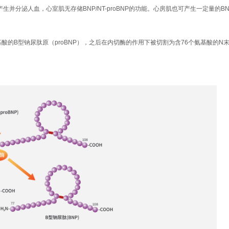
并分泌人血，心室肌无存储BNP/NT-proBNP的功能。心房肌也可产生一定量的BNP/N
个氨基酸的B型钠尿肽原（proBNP），之后在内切酶的作用下被切割为含76个氨基酸的