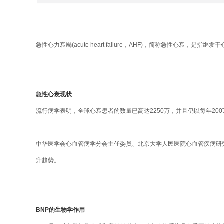
急性心力衰竭(acute heart failure，AHF)，简称急性心
急性心衰现状
流行病学表明，全球心衰患者的数量已高达2250万，并且仍以每年20
中华医学会心血管病学分会主任委员、北京大学人民医院心血管疾病研究所
升趋势。
BNP的生物学作用