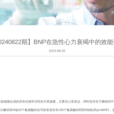
0240822期】BNP在急性心力衰竭中的效
2024-08-28
de，BNP），是由心肌细胞合成的具有生物学活性的天然激素，主要在心室表达，同时也存在
随后蛋白酶切掉N端26个氨基酸的信号肽变成含有108个氨基酸的B型利钠肽原(proBNP