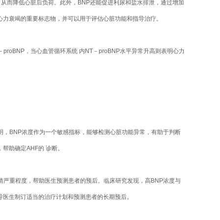
，从而降低心脏后负荷。此外，BNP还能促进利尿和盐水排泄，通过增加
为心力衰竭的重要标志物，并可以用于评估心脏功能和指导治疗。
oBNP，当心血管循环系统 内NT－proBNP水平异常升高则表明心力
表明，BNP浓度作为一个敏感指标，能够检测心脏功能异常，有助于判断
帮助确定AHF的 诊断。
情严重程度，帮助医生预测患者的预后。临床研究发现，高BNP浓度与
导医生制订适当的治疗计划和预测患者的长期预后。