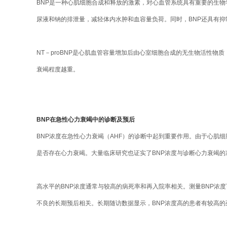
BNP是一种心肌细胞合成和释放的激素，对心血管系统具有重要的生物
尿液和钠的排泄量，减轻体内水肿和血容量负荷。同时，BNP还具有
NT－proBNP是心肌血管容量增加后由心室细胞合成的无生物活性物质
衰竭程度越重。
BNP在急性心力衰竭中的诊断及预后
BNP浓度在急性心力衰竭（AHF）的诊断中起到重要作用。由于心肌细
是否存在心力衰竭。大量临床研究也证实了BNP浓度与诊断心力衰竭的
高水平的BNP浓度通常与较高的病死率和再入院率相关。测量BNP浓
不良的长期预后相关。长期随访数据显示，BNP浓度高的患者有较高