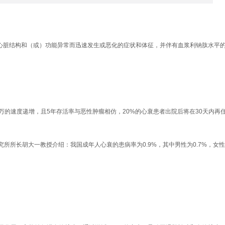
衰，是指继发于心脏结构和（或）功能异常而迅速发生或恶化的症状和体征，并伴有血浆利钠肽水平
0万的速度递增，且5年存活率与恶性肿瘤相仿，20%的心衰患者出院后将在30天内
所长胡大一教授介绍：我国成年人心衰的患病率为0.9%，其中男性为0.7%，女性为1