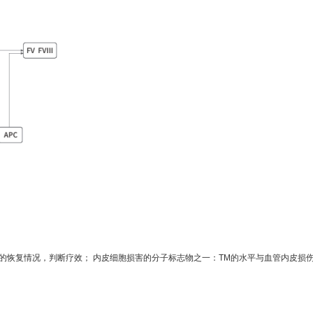
恢复情况，判断疗效； 内皮细胞损害的分子标志物之一：TM的水平与血管内皮损