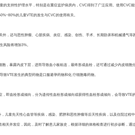
院儿童的支持性护理水平，特别是在重症监护病房内，CVC得到了广泛应用。使用CV
究发现，50%~80%的儿童VTE的发生与CVC的使用有关。
C有关外，还与恶性肿瘤、心脏疾病、炎症、感染、创伤、手术、长期卧床和机械通气
发生风险将增加3%。
皮细胞，暴露内皮下层，进而导致血小板粘连，最终形成血栓，还可通过减少内皮细胞
导致VTE发生的典型药物是口服避孕药物和化 疗细胞毒药物。
症，即血栓形成倾向，分为遗传性血栓形成倾向或获得性血栓形成倾向，会导致VTE
，儿童先天性心血管等疾病，感染、肥胖和恶性肿瘤等后天性疾病，以及住院过程中
慢性相关并发症，因此，及时了解患儿家族史，根据详细的体格检查进行初步诊断，通