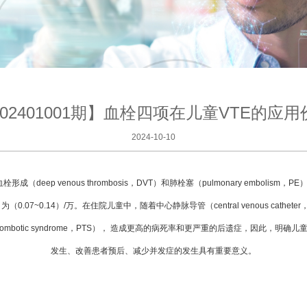
202401001期】血栓四项在儿童VTE的应用
2024-10-10
血栓形成（deep venous thrombosis，DVT）和肺栓塞（pulmonary emb
（0.07~0.14）/万。在住院儿童中，随着中心静脉导管（central venous cat
thrombotic syndrome，PTS）， 造成更高的病死率和更严重的后遗症，因此
发生、改善患者预后、减少并发症的发生具有重要意义。