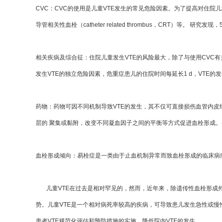
CVC：CVC的使用是儿童VTE发生的常见危险因素。为了提高对住
导管相关性血栓（catheter related thrombus，CRT）等。 研
相关疾病及综合征：住院儿童发生VTE的风险最大，除了与使用CV
发生VTE的独立危险因素，危重症患儿的住院时间每延长1 d，VTE的
药物：药物可因不同机制导致VTE的发生，其不仅可直接损伤血管内
层的 聚集或黏附，改变不同凝血因子之间的平衡等方式促进血栓形成。
血栓形成倾向：易栓症是一类由于止血机制异常而致血栓形成的临床病
儿童VTE在过去是相对罕见的，然而，近年来，除遗传性血栓形成外
势。儿童VTE是一个相对病死率较高的疾病，可导致患儿发生急性或
患者VTE规范化评估和预防措施的实施，降低院内VTE的发生。