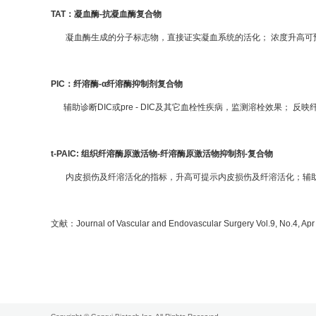
TAT：
凝血酶-抗凝血酶复合物
凝血酶生成的分子标志物，直接证实凝血系统的活化； 浓度升高可预估
PIC：
纤溶酶-α纤溶酶抑制剂复合物
辅助诊断DIC或pre - DIC及其它血栓性疾病，监测溶栓效果； 
t-PAIC:
组织纤溶酶原激活物-纤溶酶原激活物抑制剂-复合物
内皮损伤及纤溶活化的指标，升高可提示内皮损伤及纤溶活化；辅助诊
文献：Journal of Vascular and Endovascular Surgery Vol.9, No.4, Apr