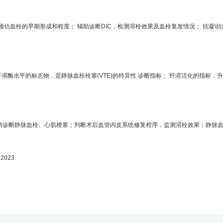
血栓的早期形成和程度； 辅助诊断DIC，检测溶栓效果及血栓复发情况； 抗凝\
反映纤溶酶水平的标志物，是静脉血栓栓塞(VTE)的特异性 诊断指标； 纤溶活化的指标
断静脉血栓、心肌梗塞；判断术后血管内皮系统修复程序，监测溶栓效果；静脉血栓栓
 2023