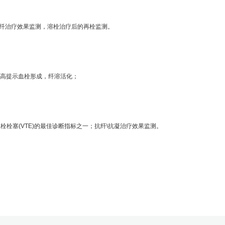
抗纤治疗效果监测，溶栓治疗后的再栓监测。
，升高提示血栓形成，纤溶活化；
塞(VTE)的最佳诊断指标之一；抗纤\抗凝治疗效果监测。