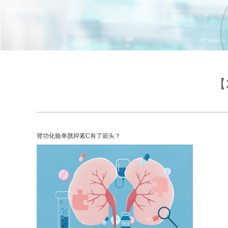
【
肾功化验单胱抑素C有了箭头？