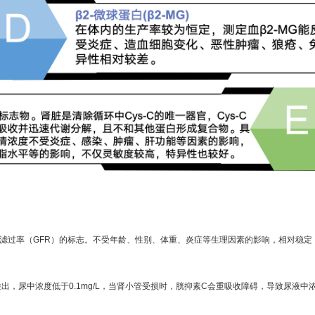
球滤过率（GFR）的标志。不受年龄、性别、体重、炎症等生理因素的影响，相对稳定
，尿中浓度低于0.1mg/L，当肾小管受损时，胱抑素C会重吸收障碍，导致尿液中