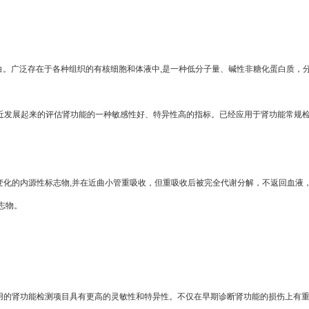
白。广泛存在于各种组织的有核细胞和体液中,是一种低分子量、碱性非糖化蛋白质，分子
是新近发展起来的评估肾功能的一种敏感性好、特异性高的指标。已经应用于肾功能常规
率变化的内源性标志物,并在近曲小管重吸收，但重吸收后被完全代谢分解，不返回血液
志物。
用的肾功能检测项目具有更高的灵敏性和特异性。不仅在早期诊断肾功能的损伤上有