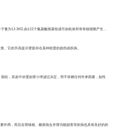
量为13.3KD,由122个氨基酸残基组成可由机体所有有核细胞产生，
检查。它的升高提示肾脏存在某种程度的损伤或疾病。
，因此，其血中浓度由肾小球滤过决定，而不依赖任何外来因素，如性
重要作用，而且在肾移植、糖尿病合并肾功能损害等疾病也具有良好的的