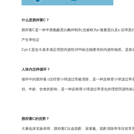
什么是胱抑素C？
胱抑素C是一种半胱氨酸蛋白酶抑制剂,也被称为γ-微量蛋白及γ-后球蛋
产生率恒定
Cys C是迄今基本满足理想内源性GFR标志物要求的内源性物质。
人体内怎样循环？
循环中的胱抑素 c仅经肾小球滤过而被清除，是一种反映肾小球滤过
别、年龄、饮食的影响，是一种反映肾小球滤过率变化的理想同源性标
胱抑素C的优势
？
大量临床实验表明，胱抑素C比血肌酐、尿素氮、肌酐清除率等目前常