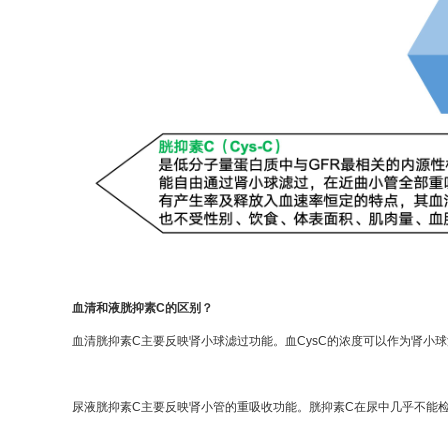
血清和液胱抑素C的区别？
血清胱抑素C主要反映肾小球滤过功能。血CysC的浓度可以作为肾小
尿液胱抑素C主要反映肾小管的重吸收功能。胱抑素C在尿中几乎不能检出